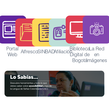
Portal
Biblioteca
La Red
Alfresco
SINBAD
Afiliación
Web
Digital de
en
Bogotá
imágenes